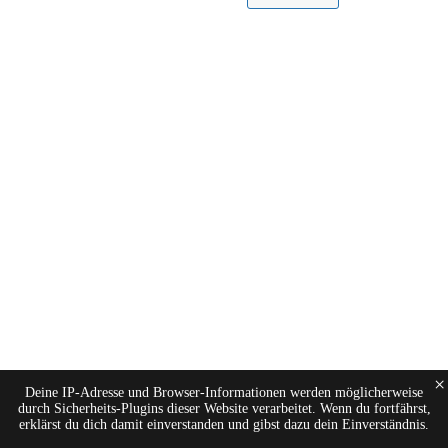
×
Deine IP-Adresse und Browser-Informationen werden möglicherweise
durch Sicherheits-Plugins dieser Website verarbeitet. Wenn du fortfährst,
erklärst du dich damit einverstanden und gibst dazu dein Einverständnis.